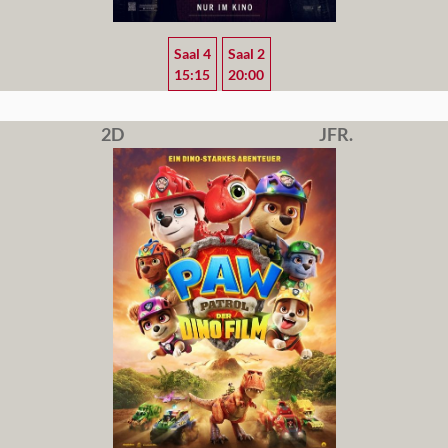
Saal 4
Saal 2
15:15
20:00
2D
JFR.