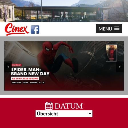
MENU
<
>
DATUM