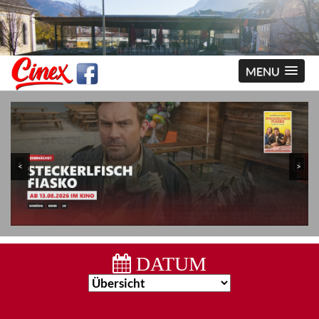
MENU
<
>
DATUM