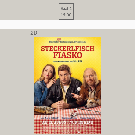
Saal 1
15:00
2D
---