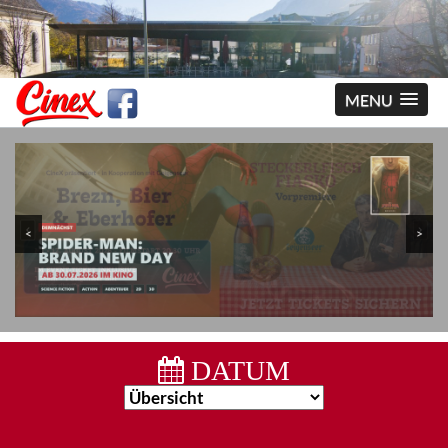
MENU
<
>
DATUM