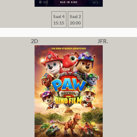
Saal 4
Saal 2
15:15
20:00
2D
JFR.