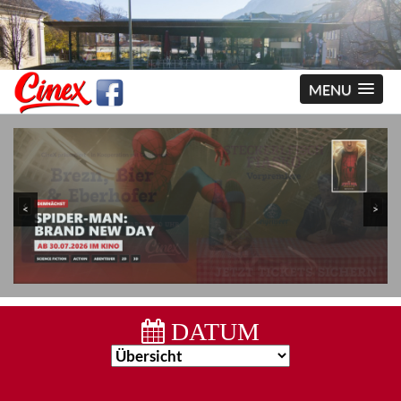
MENU
<
>
DATUM