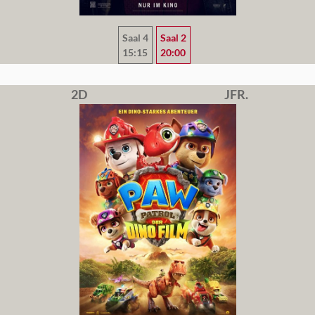
Saal 4
Saal 2
15:15
20:00
2D
JFR.