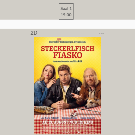
Saal 1
15:00
2D
---