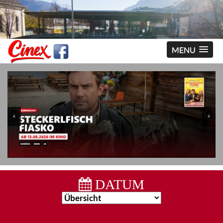
MENU
<
>
DATUM