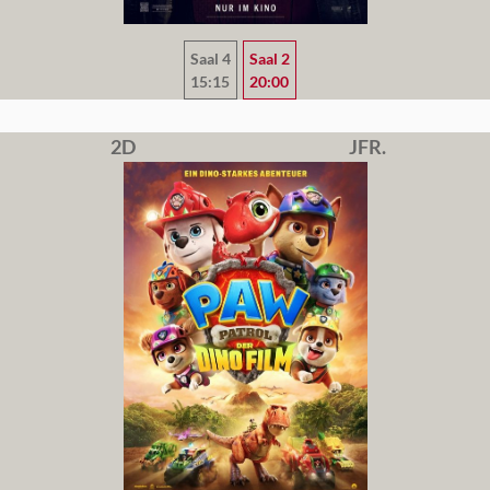
Saal 4
Saal 2
15:15
20:00
2D
JFR.