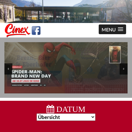
MENU
<
>
DATUM