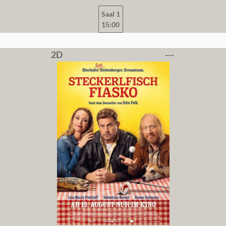
Saal 1
15:00
2D
---