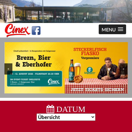
MENU
<
>
DATUM