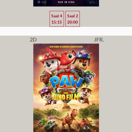
Saal 4
Saal 2
15:15
20:00
2D
JFR.