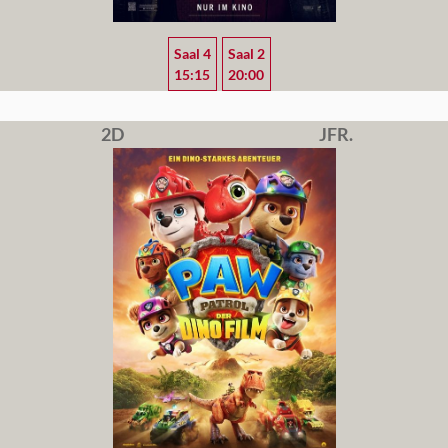
Saal 4
Saal 2
15:15
20:00
2D
JFR.