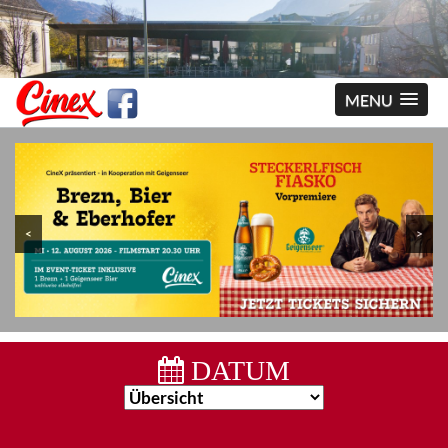
MENU
<
>
DATUM