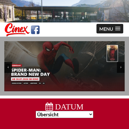
MENU
<
>
DATUM