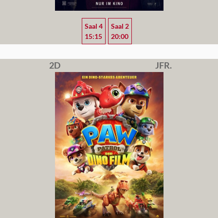
Saal 4
Saal 2
15:15
20:00
2D
JFR.