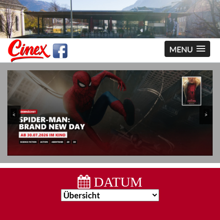
MENU
<
>
DATUM