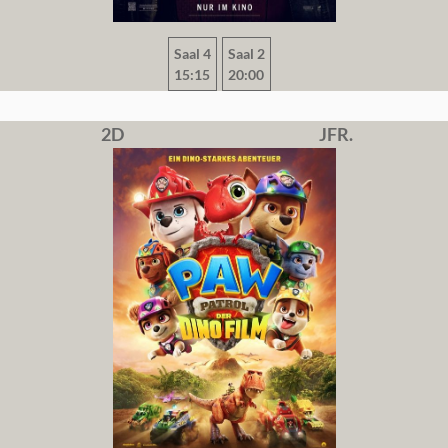
Saal 4
Saal 2
15:15
20:00
2D
JFR.