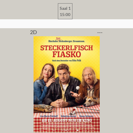
Saal 1
15:00
2D
---