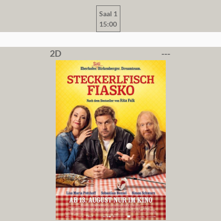
Saal 1
15:00
2D
---