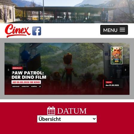
MENU
<
>
DATUM