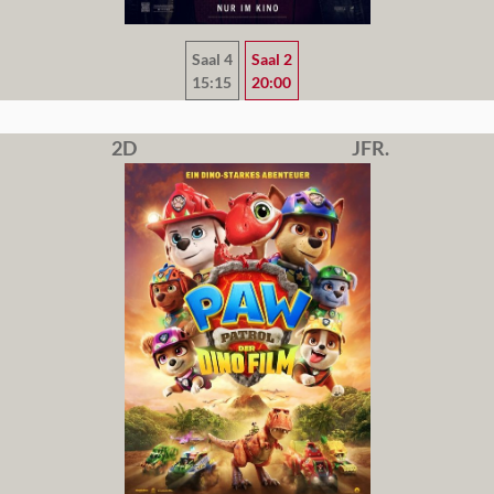
Saal 4
Saal 2
15:15
20:00
2D
JFR.