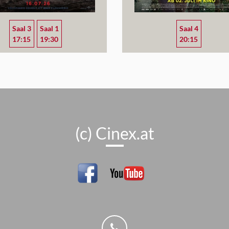
Saal 3
Saal 1
Saal 4
17:15
19:30
20:15
(c) Cinex.at