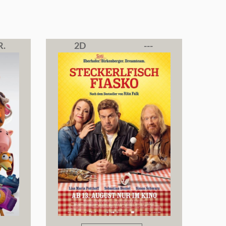
R.
2D
---