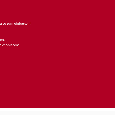
resse zum einloggen!
en.
unktionieren!