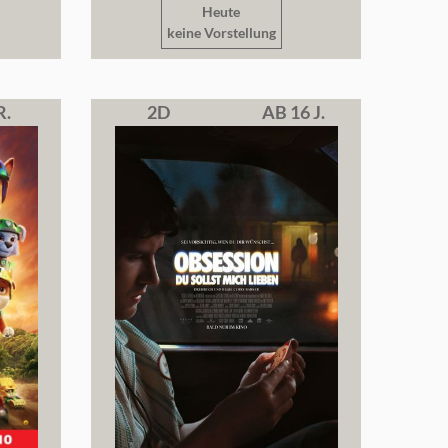
Heute
keine Vorstellung
R.
2D
AB 16 J.