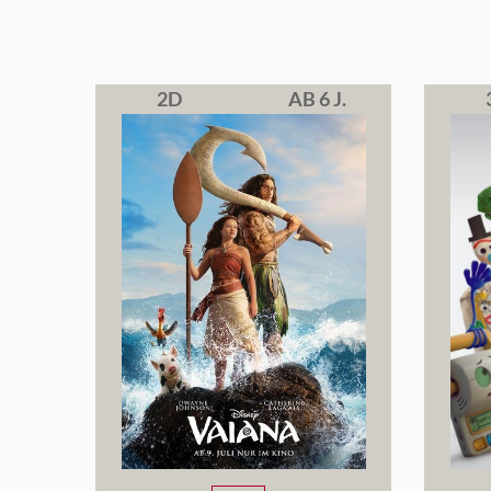
2D
AB 6 J.