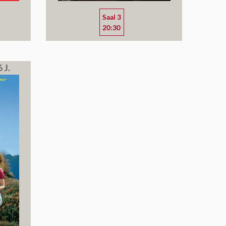
Saal 3
20:30
 J.