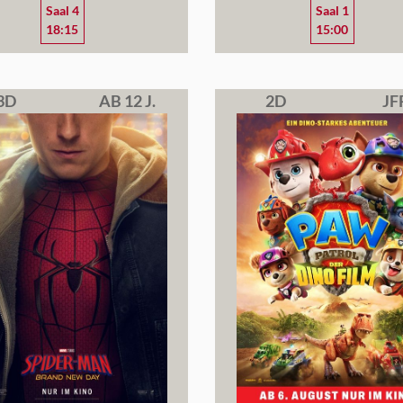
Saal 4
Saal 1
18:15
15:00
3D
AB 12 J.
2D
JF