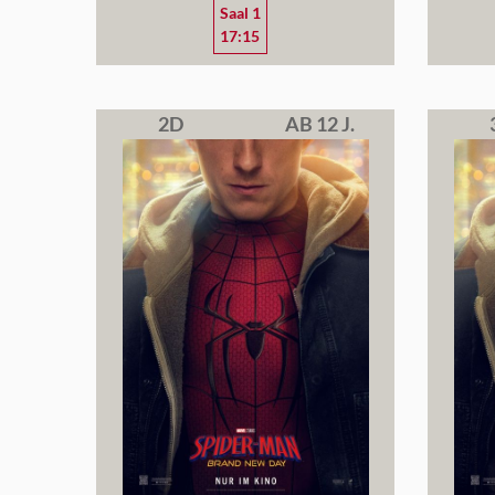
Saal 1
17:15
2D
AB 12 J.