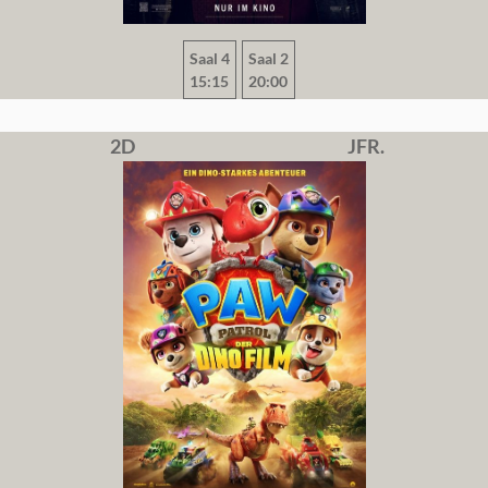
Saal 4
Saal 2
15:15
20:00
2D
JFR.