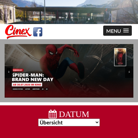
MENU
<
>
DATUM