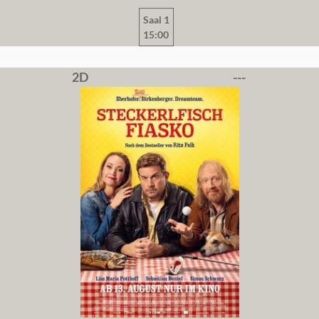
Saal 1
15:00
2D
---