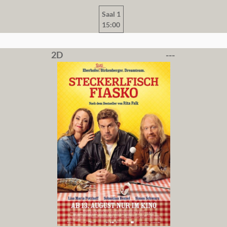
Saal 1
15:00
2D
---