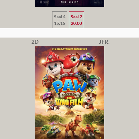
Saal 4
Saal 2
15:15
20:00
2D
JFR.