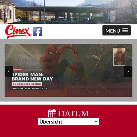
MENU
<
>
DATUM