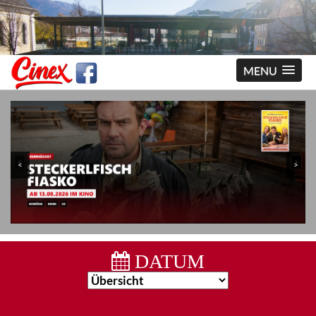
MENU
<
>
DATUM