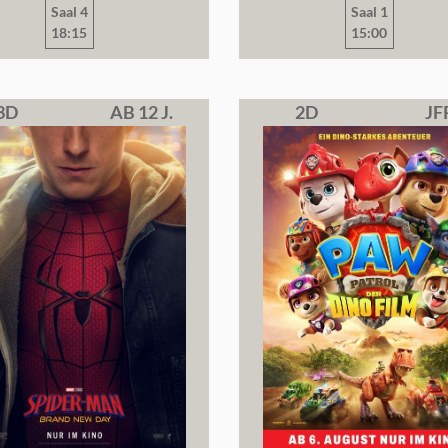
Saal 4
Saal 1
18:15
15:00
3D
AB 12 J.
2D
JF