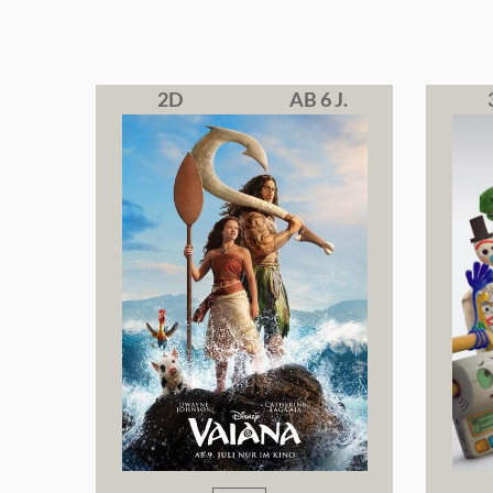
2D
AB 6 J.