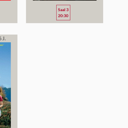
Saal 3
20:30
 J.