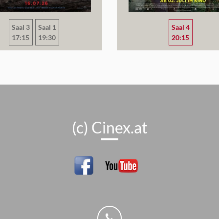
Saal 3
Saal 1
Saal 4
17:15
19:30
20:15
(c) Cinex.at