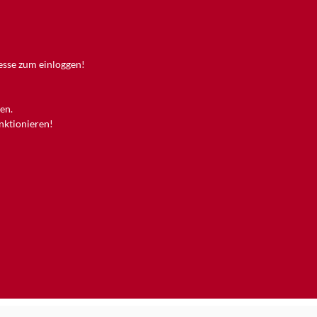
resse zum einloggen!
en.
unktionieren!