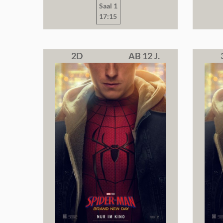
Saal 1
17:15
2D
AB 12 J.