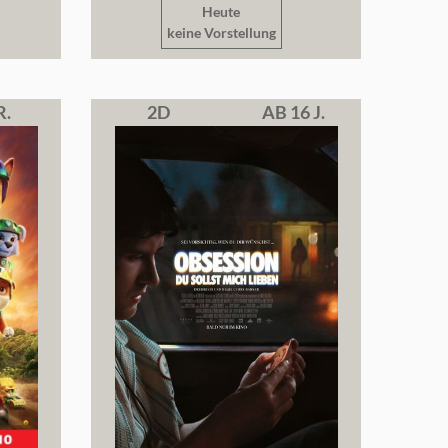
Heute
keine Vorstellung
R.
2D
AB 16 J.