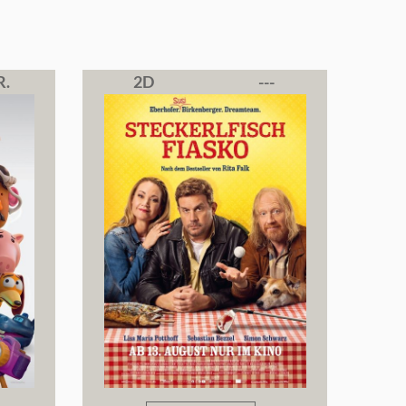
R.
2D
---