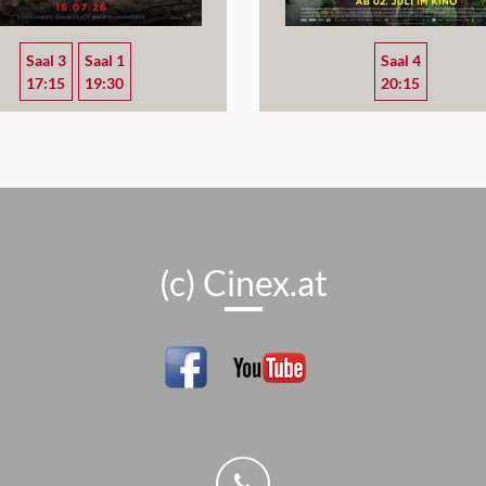
Saal 3
Saal 1
Saal 4
17:15
19:30
20:15
(c) Cinex.at