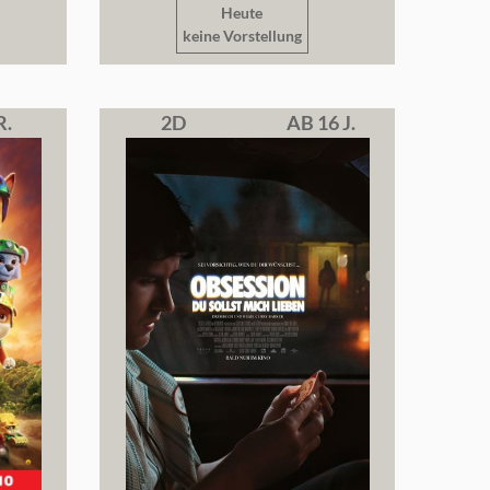
Heute
keine Vorstellung
R.
2D
AB 16 J.