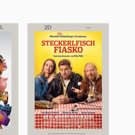
R.
2D
---