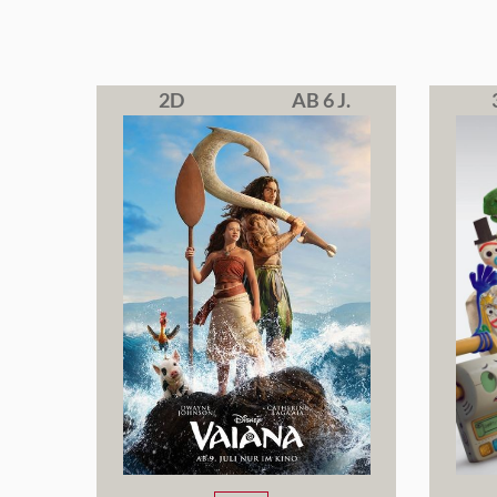
2D
AB 6 J.