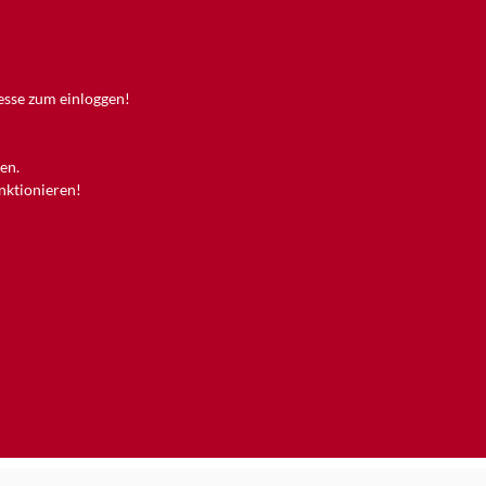
resse zum einloggen!
en.
unktionieren!