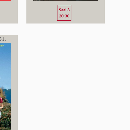
Saal 3
20:30
 J.