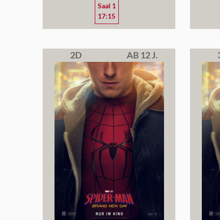
Saal 1
17:15
2D
AB 12 J.