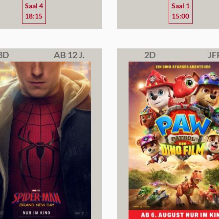
Saal 4
Saal 1
18:15
15:00
3D
AB 12 J.
2D
JF