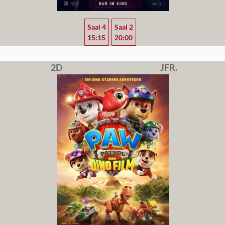
Saal 4
Saal 2
15:15
20:00
2D
JFR.