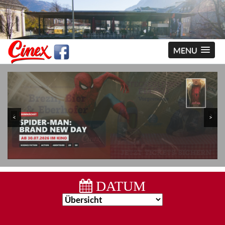
MENU
<
>
DATUM