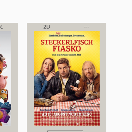
R.
2D
---