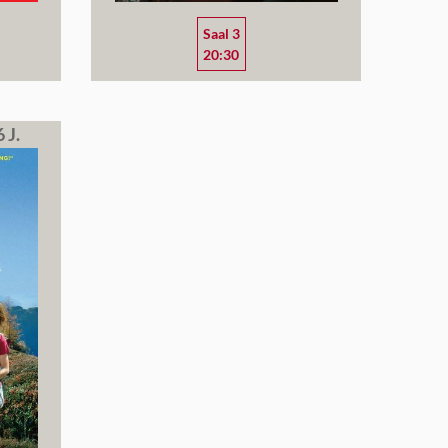
Saal 3
20:30
 J.