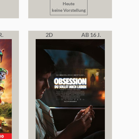
Heute
keine Vorstellung
R.
2D
AB 16 J.