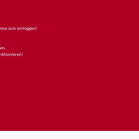
resse zum einloggen!
en.
unktionieren!