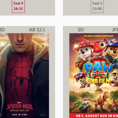
Saal 4
Saal 1
18:15
15:00
3D
AB 12 J.
2D
JF