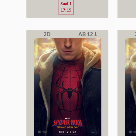
Saal 1
17:15
2D
AB 12 J.