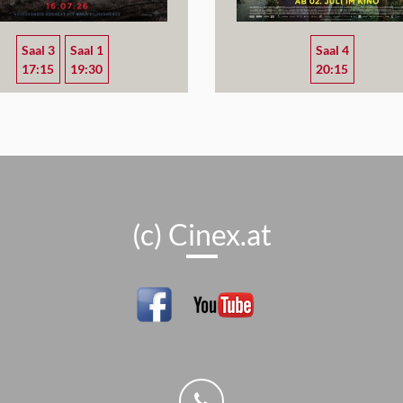
Saal 3
Saal 1
Saal 4
17:15
19:30
20:15
(c) Cinex.at