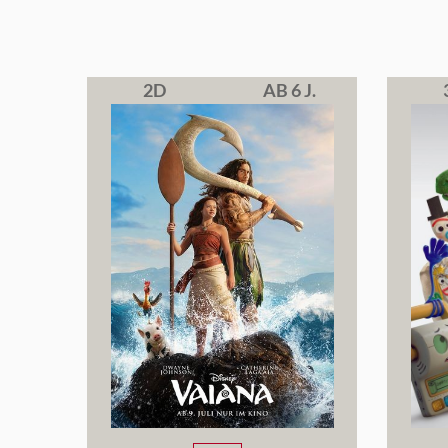
2D
AB 6 J.