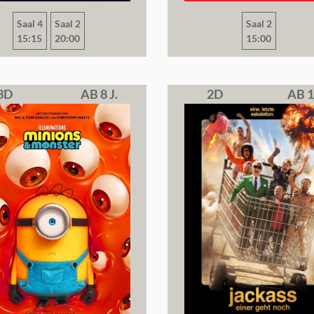
Saal 4
Saal 2
Saal 2
15:15
20:00
15:00
3D
AB 8 J.
2D
AB 1