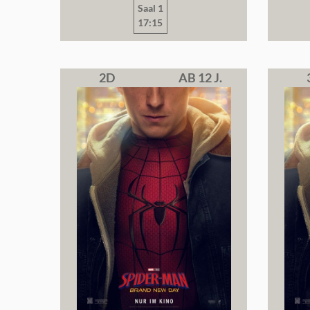
Saal 1
17:15
2D
AB 12 J.