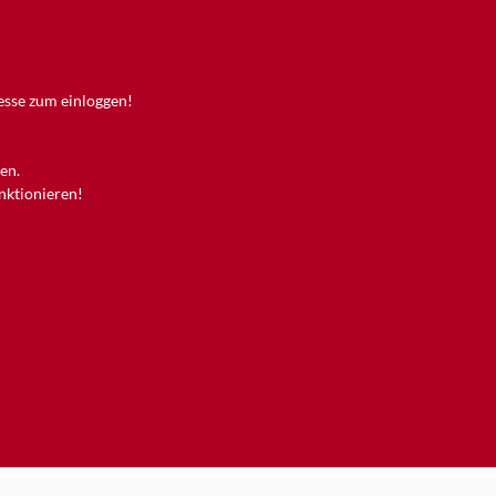
resse zum einloggen!
en.
unktionieren!