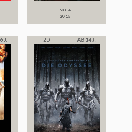
Saal 4
20:15
6 J.
2D
AB 14 J.