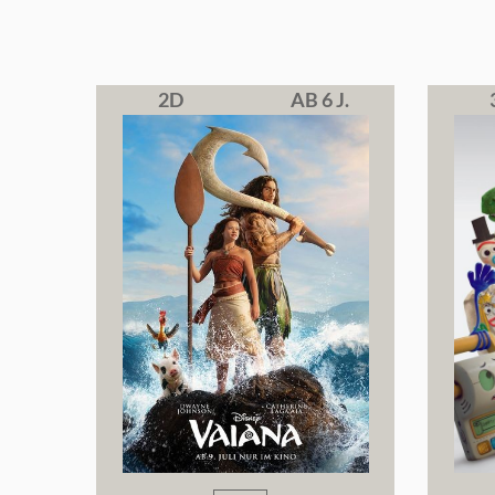
2D
AB 6 J.