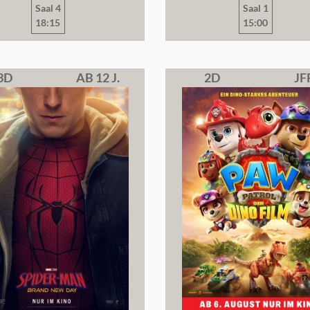
Saal 4
Saal 1
18:15
15:00
3D
AB 12 J.
2D
JF