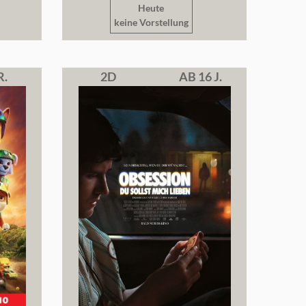
Heute
keine Vorstellung
R.
2D
AB 16 J.