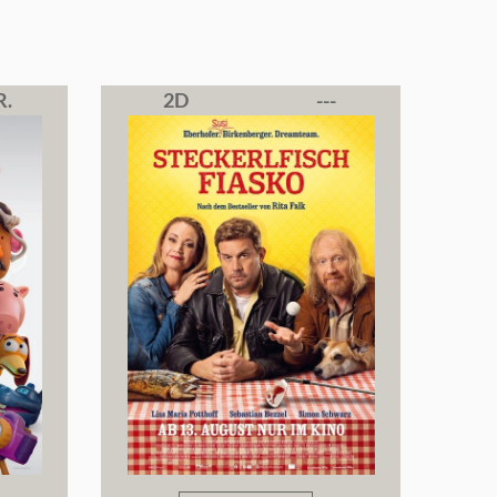
R.
2D
---