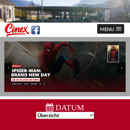
MENU
<
>
DATUM