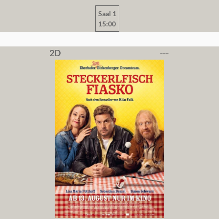
Saal 1
15:00
2D
---