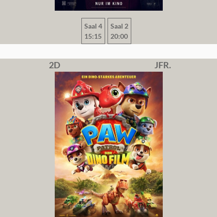
Saal 4
Saal 2
15:15
20:00
2D
JFR.