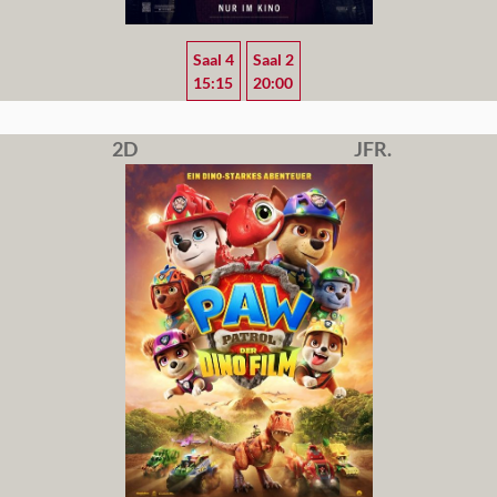
Saal 4
Saal 2
15:15
20:00
2D
JFR.