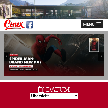
MENU
<
>
DATUM