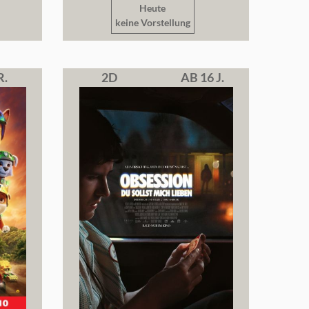
Heute
keine Vorstellung
R.
2D
AB 16 J.