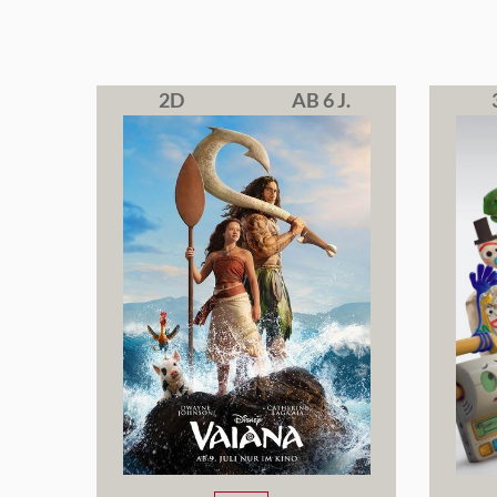
2D
AB 6 J.