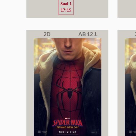
Saal 1
17:15
2D
AB 12 J.