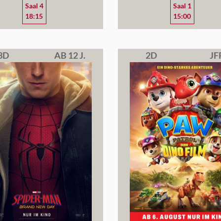
Saal 4
Saal 1
18:15
15:00
3D
AB 12 J.
2D
JF