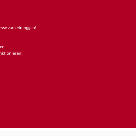
resse zum einloggen!
en.
unktionieren!