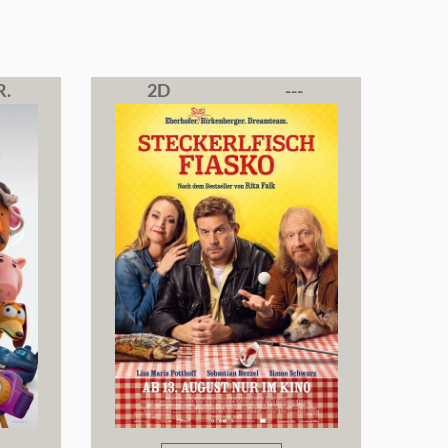
R.
2D
---