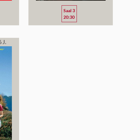
Saal 3
20:30
 J.