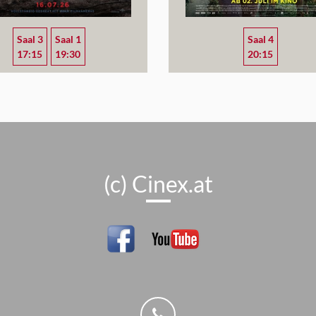
Saal 3
Saal 1
Saal 4
17:15
19:30
20:15
(c) Cinex.at