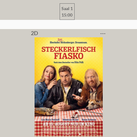
Saal 1
15:00
2D
---