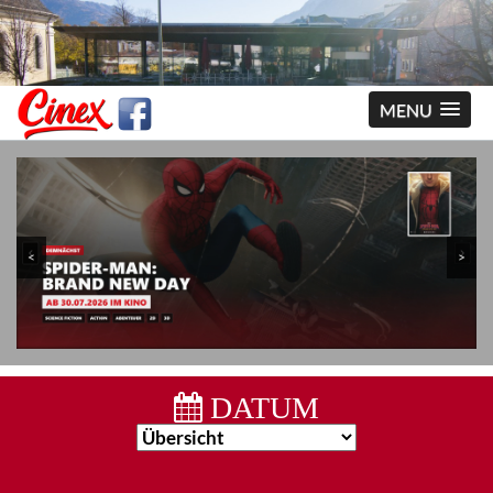
MENU
<
>
DATUM