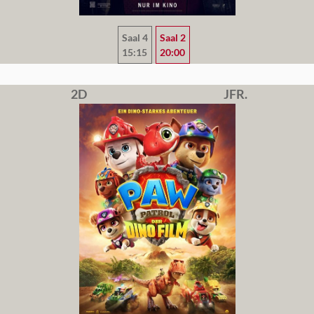
Saal 4
Saal 2
15:15
20:00
2D
JFR.