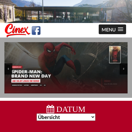
MENU
<
>
DATUM