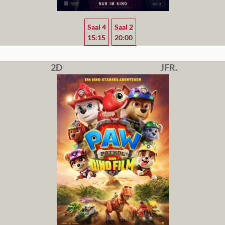
Saal 4
Saal 2
15:15
20:00
2D
JFR.