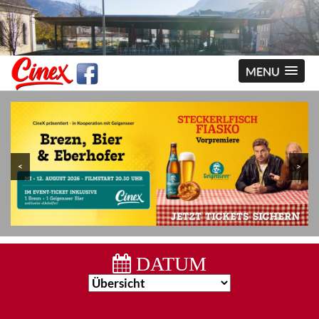
MENU
<
>
DATUM