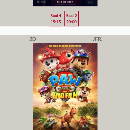
Saal 4
Saal 2
15:15
20:00
2D
JFR.