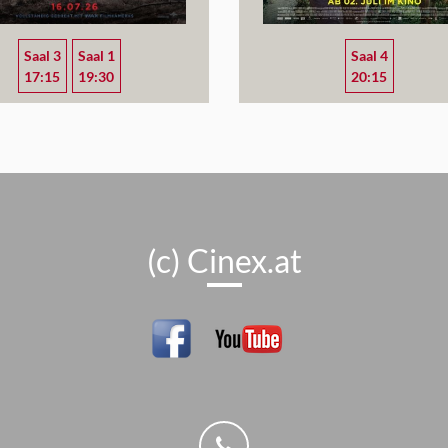
Saal 3
Saal 1
Saal 4
17:15
19:30
20:15
(c) Cinex.at