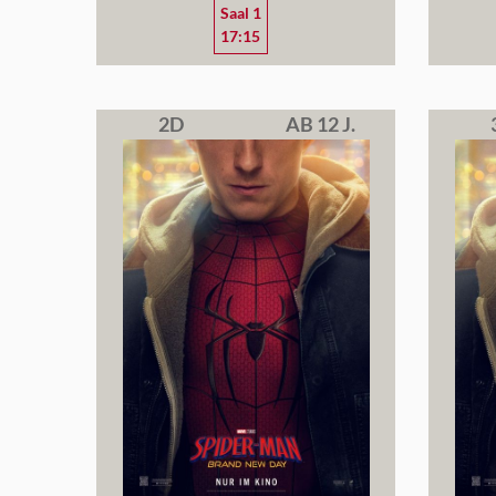
Saal 1
17:15
2D
AB 12 J.