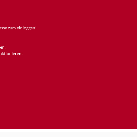
resse zum einloggen!
en.
unktionieren!