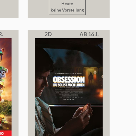
Heute
keine Vorstellung
R.
2D
AB 16 J.