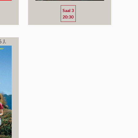
Saal 3
20:30
 J.