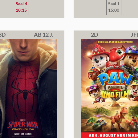
Saal 4
Saal 1
18:15
15:00
3D
AB 12 J.
2D
JF