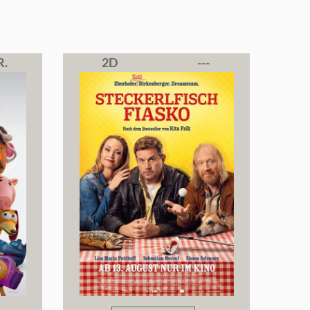
R.
2D
---