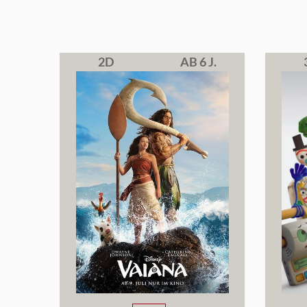
2D
AB 6 J.