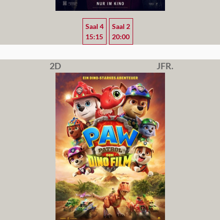
Saal 4
Saal 2
15:15
20:00
2D
JFR.