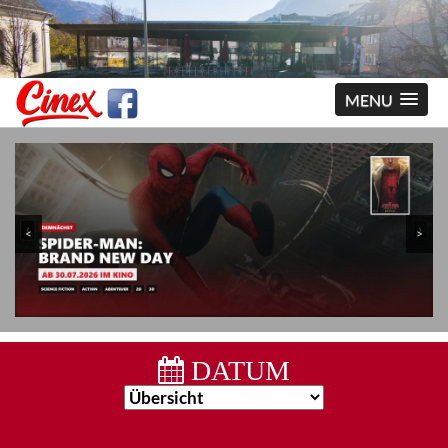
MENU
<
>
DATUM