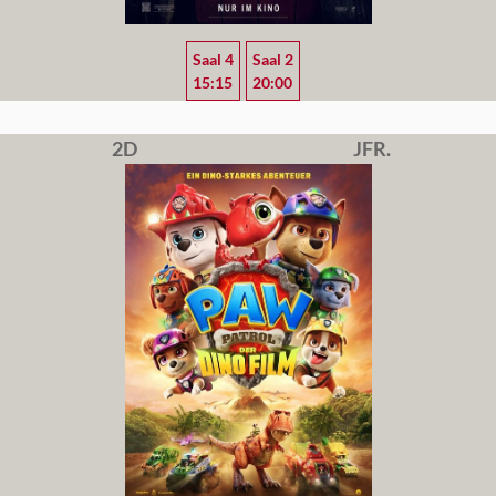
Saal 4
Saal 2
15:15
20:00
2D
JFR.