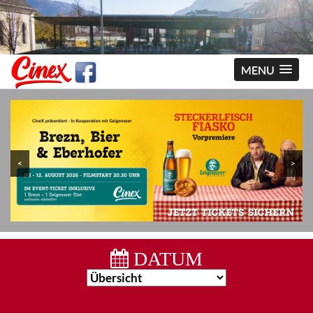
MENU
<
>
DATUM