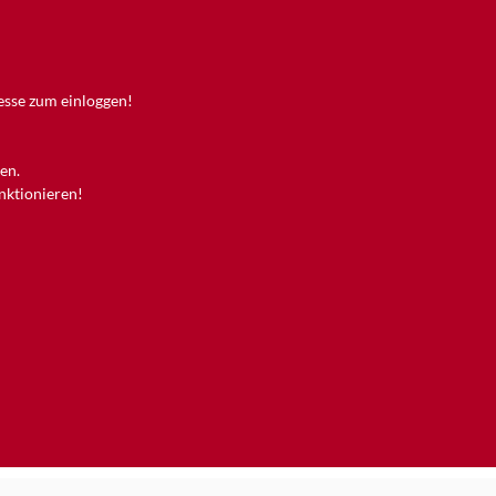
resse zum einloggen!
en.
unktionieren!