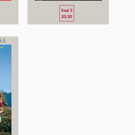
Saal 3
20:30
 J.