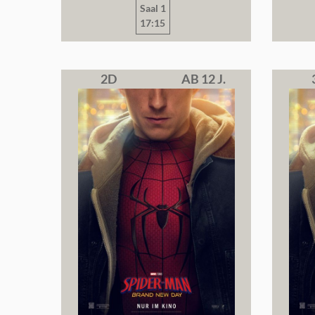
Saal 1
17:15
2D
AB 12 J.