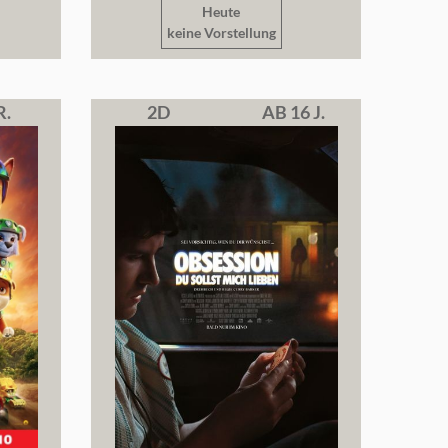
Heute
keine Vorstellung
R.
2D
AB 16 J.