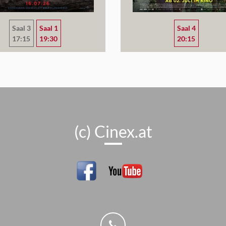
Saal 3
Saal 1
Saal 4
17:15
19:30
20:15
(c) Cinex.at