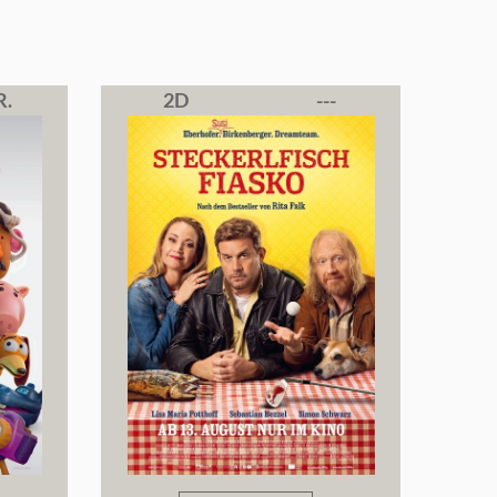
R.
2D
---