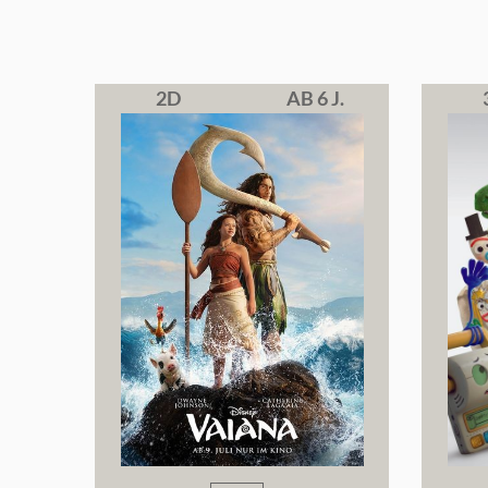
2D
AB 6 J.