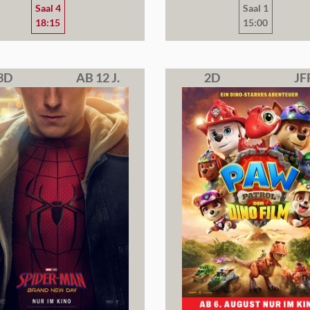
Saal 4
Saal 1
18:15
15:00
3D
AB 12 J.
2D
JF