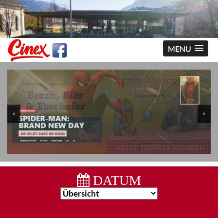
MENU
<
>
DATUM