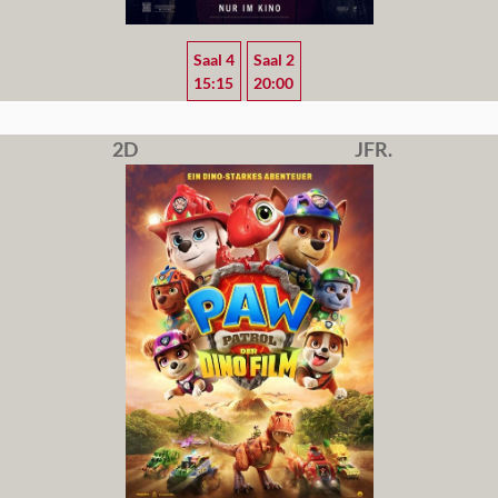
Saal 4
Saal 2
15:15
20:00
2D
JFR.