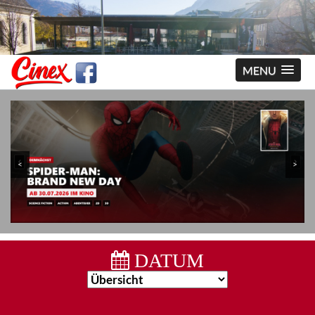
MENU
<
>
DATUM