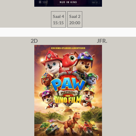
Saal 4
Saal 2
15:15
20:00
2D
JFR.