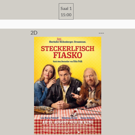
Saal 1
15:00
2D
---