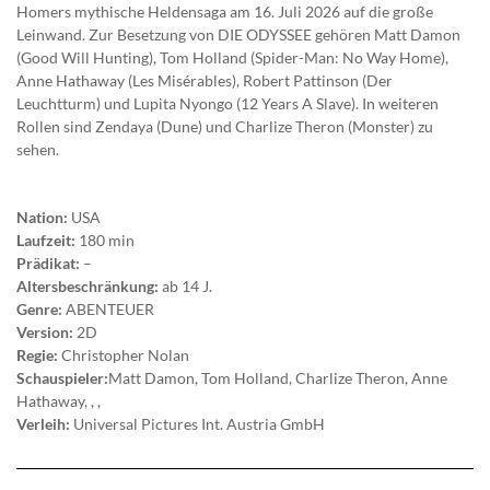
Homers mythische Heldensaga am 16. Juli 2026 auf die große
Leinwand. Zur Besetzung von DIE ODYSSEE gehören Matt Damon
(Good Will Hunting), Tom Holland (Spider-Man: No Way Home),
Anne Hathaway (Les Misérables), Robert Pattinson (Der
Leuchtturm) und Lupita Nyongo (12 Years A Slave). In weiteren
Rollen sind Zendaya (Dune) und Charlize Theron (Monster) zu
sehen.
Nation:
USA
Laufzeit:
180 min
Prädikat:
–
Altersbeschränkung:
ab 14 J.
Genre:
ABENTEUER
Version:
2D
Regie:
Christopher Nolan
Schauspieler:
Matt Damon, Tom Holland, Charlize Theron, Anne
Hathaway, , ,
Verleih:
Universal Pictures Int. Austria GmbH