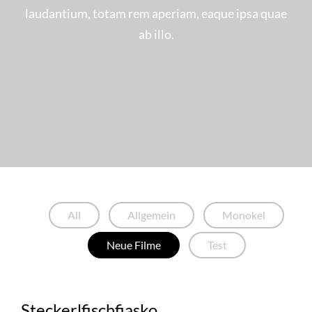
laudantium, totam rem aperiam, eaque ipsa quae
ab illo.
AUG.
03
All
Allgemein
Monokel
Neue Filme
Test
0
Steckerlfischfiasko