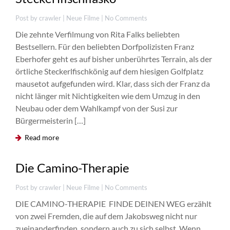
Post by crawler |
Neue Filme
| No Comments
Die zehnte Verfilmung von Rita Falks beliebten
Bestsellern. Für den beliebten Dorfpolizisten Franz
Eberhofer geht es auf bisher unberührtes Terrain, als der
örtliche Steckerlfischkönig auf dem hiesigen Golfplatz
mausetot aufgefunden wird. Klar, dass sich der Franz da
AUG.
03
nicht länger mit Nichtigkeiten wie dem Umzug in den
Neubau oder dem Wahlkampf von der Susi zur
Bürgermeisterin […]
Read more
0
Die Camino-Therapie
Post by crawler |
Neue Filme
| No Comments
DIE CAMINO-THERAPIE  FINDE DEINEN WEG erzählt
von zwei Fremden, die auf dem Jakobsweg nicht nur
zueinanderfinden, sondern auch zu sich selbst. Wenn