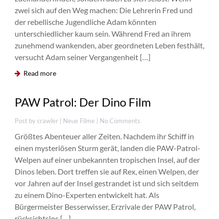
zwei sich auf den Weg machen: Die Lehrerin Fred und
der rebellische Jugendliche Adam könnten
JULI
27
unterschiedlicher kaum sein. Während Fred an ihrem
zunehmend wankenden, aber geordneten Leben festhält,
versucht Adam seiner Vergangenheit […]
Read more
0
PAW Patrol: Der Dino Film
Post by crawler |
Neue Filme
| No Comments
Größtes Abenteuer aller Zeiten. Nachdem ihr Schiff in
einen mysteriösen Sturm gerät, landen die PAW-Patrol-
Welpen auf einer unbekannten tropischen Insel, auf der
Dinos leben. Dort treffen sie auf Rex, einen Welpen, der
vor Jahren auf der Insel gestrandet ist und sich seitdem
JULI
27
zu einem Dino-Experten entwickelt hat. Als
Bürgermeister Besserwisser, Erzrivale der PAW Patrol,
rücksichtslos […]