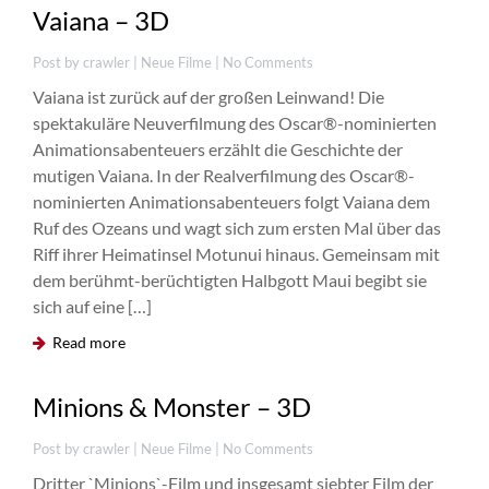
Vaiana – 3D
Post by crawler |
Neue Filme
| No Comments
Vaiana ist zurück auf der großen Leinwand! Die
spektakuläre Neuverfilmung des Oscar®-nominierten
Animationsabenteuers erzählt die Geschichte der
mutigen Vaiana. In der Realverfilmung des Oscar®-
nominierten Animationsabenteuers folgt Vaiana dem
Ruf des Ozeans und wagt sich zum ersten Mal über das
JUNI
22
Riff ihrer Heimatinsel Motunui hinaus. Gemeinsam mit
dem berühmt-berüchtigten Halbgott Maui begibt sie
sich auf eine […]
Read more
0
Minions & Monster – 3D
Post by crawler |
Neue Filme
| No Comments
Dritter `Minions`-Film und insgesamt siebter Film der